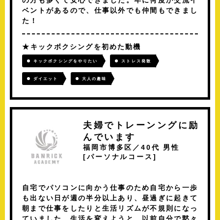
ベントがあるので、仕事以外でも仲間もできまし
た！
キックボクシングを初めた動機
キックボクシングをやりたい
ストレス発散
ダイエット
大人の趣味
夫婦でトレーンングに励
んでいます
福岡市博多区／40代 男性
[
パーソナルコース
]
自宅でパソコンに向かう仕事のため自宅から一歩
も出ない日が週の半分以上あり、昼過ぎに起きて
朝まで仕事をしたりと生活リズムが不規則になっ
ていました。生活を変えようと、以前自分で黙々