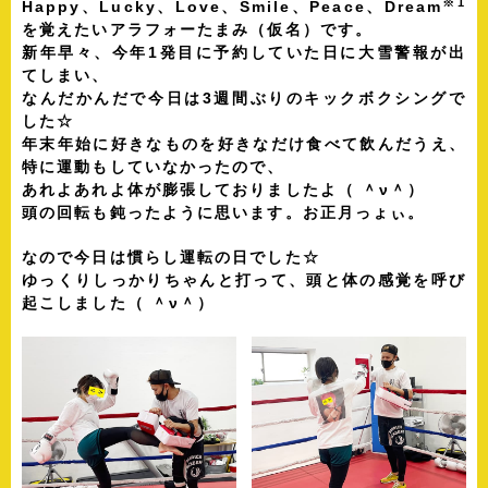
※1
Happy、Lucky、Love、Smile、Peace、Dream
を覚えたいアラフォーたまみ（仮名）です。
新年早々、今年1発目に予約していた日に大雪警報が出
てしまい、
なんだかんだで今日は3週間ぶりのキックボクシングで
した☆
年末年始に好きなものを好きなだけ食べて飲んだうえ、
特に運動もしていなかったので、
あれよあれよ体が膨張しておりましたよ（ ＾ν＾）
頭の回転も鈍ったように思います。お正月っょぃ。
なので今日は慣らし運転の日でした☆
ゆっくりしっかりちゃんと打って、頭と体の感覚を呼び
起こしました（ ＾ν＾）